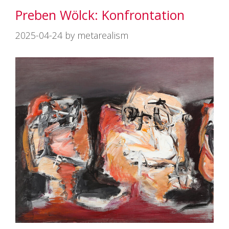
リ
Preben Wölck: Konfrontation
ー
2025-04-24
by
metarealism