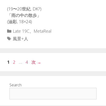
(19〜20世紀, DK?)
「雨の中の散歩」
(油彩, 18×24)
カ
Late 19C
、
MetaReal
テ
タ
風景+人
ゴ
グ
リ
ー
ペ
ペ
ペ
1
2
…
4
次
→
ー
ー
ー
ジ
ジ
ジ
Search