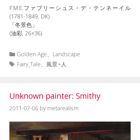
F.M.E.ファブリーシュス・デ・テンネーイル
(1781-1849, DK)
「冬景色」
(油彩, 26×36)
カ
Golden Age
、
Landscape
テ
タ
Fairy_Tale
、
風景+人
ゴ
グ
リ
ー
Unknown painter: Smithy
2011-07-06
by
metarealism