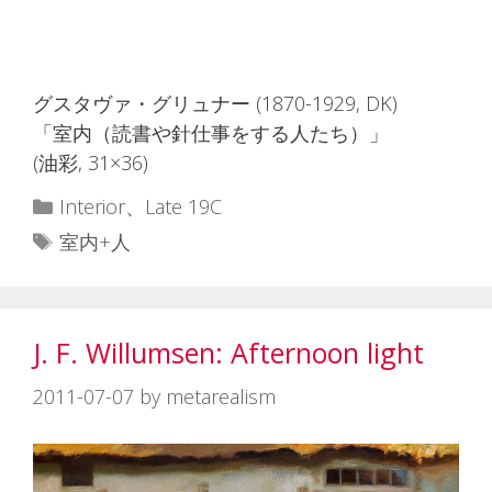
グスタヴァ・グリュナー (1870-1929, DK)
「室内（読書や針仕事をする人たち）」
(油彩, 31×36)
カ
Interior
、
Late 19C
テ
タ
室内+人
ゴ
グ
リ
ー
J. F. Willumsen: Afternoon light
2011-07-07
by
metarealism