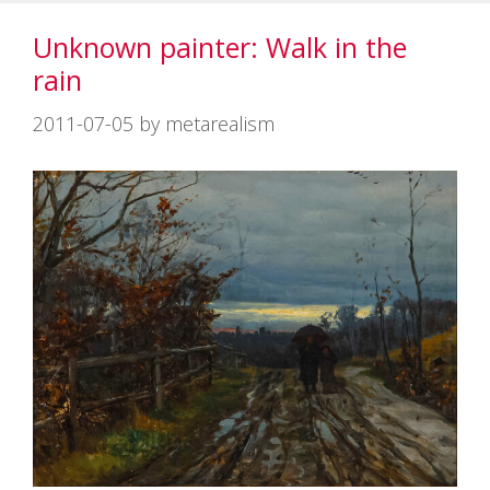
ー
Unknown painter: Walk in the
rain
2011-07-05
by
metarealism