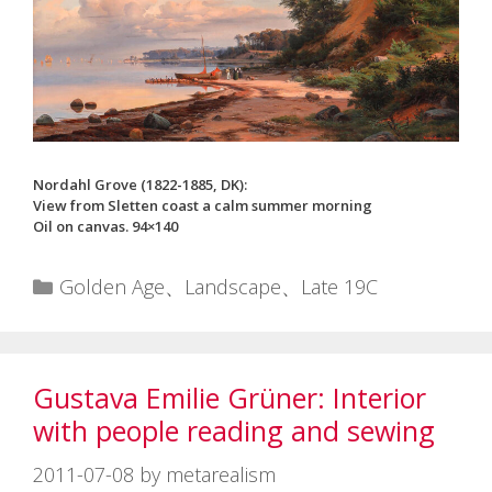
Nordahl Grove (1822-1885, DK):
View from Sletten coast a calm summer morning
Oil on canvas. 94×140
カ
Golden Age
、
Landscape
、
Late 19C
テ
ゴ
リ
Gustava Emilie Grüner: Interior
ー
with people reading and sewing
2011-07-08
by
metarealism