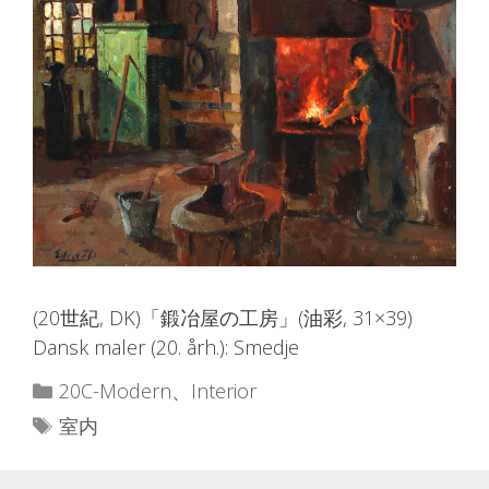
(20世紀, DK)「鍛冶屋の工房」(油彩, 31×39)
Dansk maler (20. årh.): Smedje
カ
20C-Modern
、
Interior
テ
タ
室内
ゴ
グ
リ