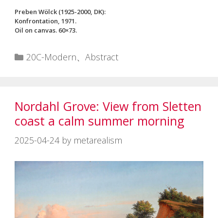
Preben Wölck (1925-2000, DK):
Konfrontation, 1971.
Oil on canvas. 60×73.
カ
20C-Modern
、
Abstract
テ
ゴ
リ
Nordahl Grove: View from Sletten
ー
coast a calm summer morning
2025-04-24
by
metarealism