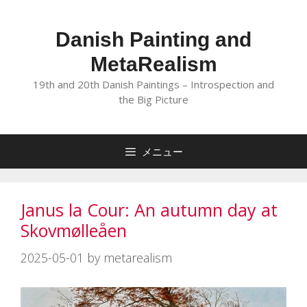
コ
ン
Danish Painting and
テ
MetaRealism
ン
ツ
19th and 20th Danish Paintings – Introspection and
へ
the Big Picture
ス
キ
メニュー
ッ
プ
Janus la Cour: An autumn day at
Skovmølleåen
2025-05-01
by
metarealism