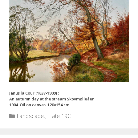
Janus la Cour (1837-1909) :
An autumn day at the stream Skovmølleåen
1904. Oil on canvas. 120×154 cm.
カ
Landscape
、
Late 19C
テ
ゴ