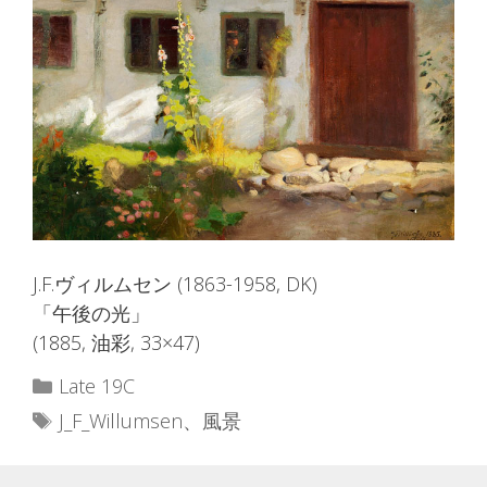
J.F.ヴィルムセン (1863-1958, DK)
「午後の光」
(1885, 油彩, 33×47)
カ
Late 19C
テ
タ
J_F_Willumsen
、
風景
ゴ
グ
リ