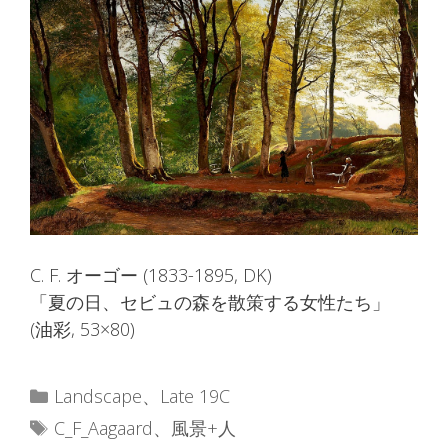
C. F. オーゴー (1833-1895, DK)
「夏の日、セビュの森を散策する女性たち」
(油彩, 53×80)
カ
Landscape
、
Late 19C
テ
タ
C_F_Aagaard
、
風景+人
ゴ