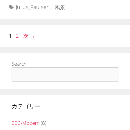
テ
タ
Julius_Paulsen
、
風景
ゴ
グ
リ
ー
ペ
ペ
1
2
次
→
ー
ー
ジ
ジ
Search
カテゴリー
20C-Modern
(8)