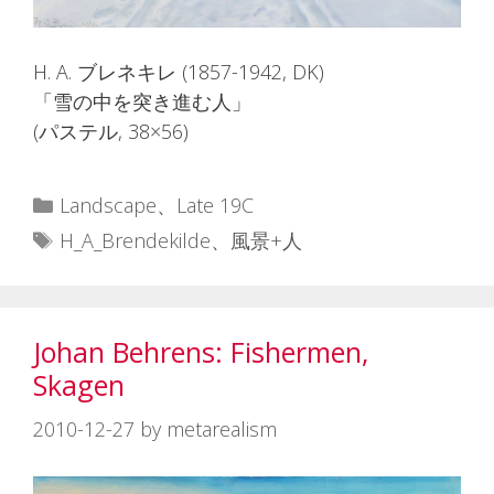
H. A. ブレネキレ (1857-1942, DK)
「雪の中を突き進む人」
(パステル, 38×56)
カ
Landscape
、
Late 19C
テ
タ
H_A_Brendekilde
、
風景+人
ゴ
グ
リ
ー
Johan Behrens: Fishermen,
Skagen
2010-12-27
by
metarealism