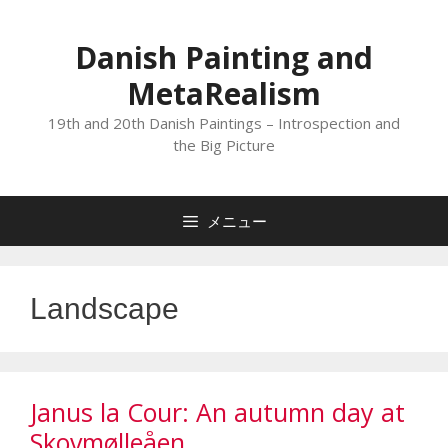
コ
ン
Danish Painting and
テ
MetaRealism
ン
ツ
19th and 20th Danish Paintings – Introspection and
へ
the Big Picture
ス
キ
メニュー
ッ
プ
Landscape
Janus la Cour: An autumn day at
Skovmølleåen