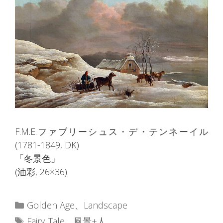
F.M.E.ファブリーシュス・デ・テンネーイル
(1781-1849, DK)
「冬景色」
(油彩, 26×36)
カ
Golden Age
、
Landscape
テ
タ
Fairy_Tale
、
風景+人