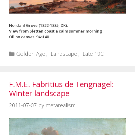
Nordahl Grove (1822-1885, DK):
View from Sletten coast a calm summer morning
Oil on canvas. 94×140
カ
Golden Age
、
Landscape
、
Late 19C
テ
ゴ
リ
F.M.E. Fabritius de Tengnagel:
ー
Winter landscape
2011-07-07
by
metarealism