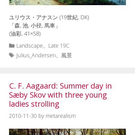
ユリウス・アナスン (19世紀, DK)
「森, 池, 小径, 馬車」
(油彩, 41×58)
カ
Landscape
、
Late 19C
テ
タ
Julius_Andersen
、
風景
ゴ
グ
リ
ー
C. F. Aagaard: Summer day in
Sæby Skov with three young
ladies strolling
2010-11-30
by
metarealism