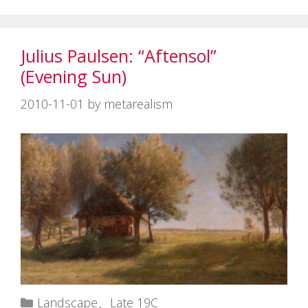
グ
リ
ー
Julius Paulsen: “Aftensol”
(Evening Sun)
2010-11-01
by
metarealism
カ
Landscape
、
Late 19C