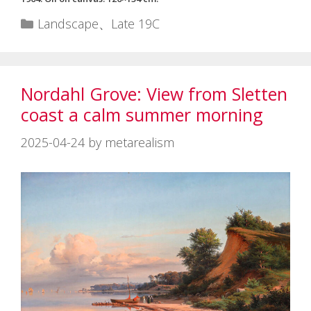
カ
Landscape
、
Late 19C
テ
ゴ
リ
Nordahl Grove: View from Sletten
ー
coast a calm summer morning
2025-04-24
by
metarealism