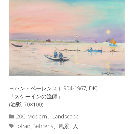
ヨハン・ベーレンス (1904-1967, DK)
「スケーインの漁師」
(油彩, 70×100)
カ
20C-Modern
、
Landscape
テ
タ
Johan_Behrens
、
風景+人
ゴ
グ