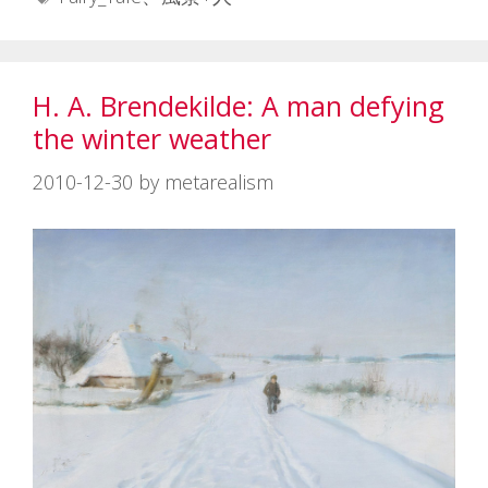
ゴ
グ
リ
ー
H. A. Brendekilde: A man defying
the winter weather
2010-12-30
by
metarealism