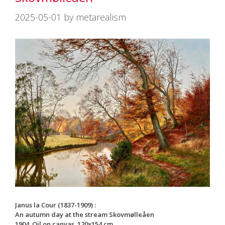
2025-05-01
by
metarealism
Janus la Cour (1837-1909) :
An autumn day at the stream Skovmølleåen
1904. Oil on canvas. 120×154 cm.