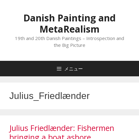
コ
ン
Danish Painting and
テ
MetaRealism
ン
ツ
19th and 20th Danish Paintings – Introspection and
へ
the Big Picture
ス
キ
メニュー
ッ
プ
Julius_Friedlænder
Julius Friedlænder: Fishermen
bringing a boat ashore