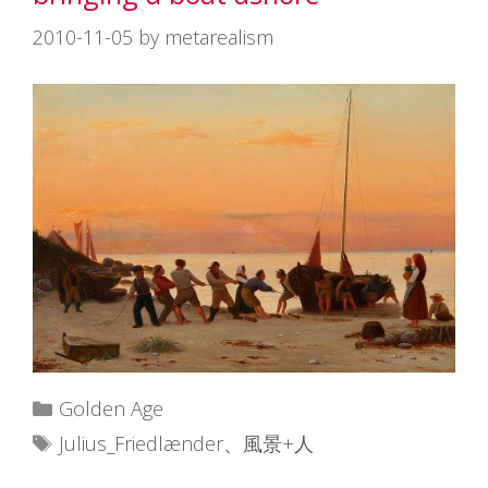
2010-11-05
by
metarealism
カ
Golden Age
テ
タ
Julius_Friedlænder
、
風景+人
ゴ
グ